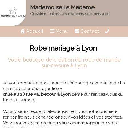
Mademoiselle Madame
Création robes de mariées sur-mesures
Accueil
Menu
Contact
Robe mariage à Lyon
Votre boutique de création de robe de mariée
sur-mesure à Lyon
Je vous accueille dans mon atelier partagé avec Julie de La
chambre blanche (bijoutière)
situé
au 28 rue vaubecour à Lyon
2éme sur rendez-vous du
lundi au samedi.
Vous y serez reçue chaleureusement dès notre première
rencontre nous échangerons sur vos idées et vos attentes.
Vous pouvez bien entendu
venir accompagnée
de votre