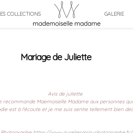
LES COLLECTIONS
GALERIE
Mariage de Juliette
Avis de juliette
 je recommande Maemoiselle Madame aux personnes qui s
die est à l'écoute et je me suis sentie tellement bien ded
Photographe
https://www.aurelieraisin-photographe.fr/